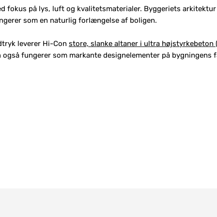
med fokus på lys, luft og kvalitetsmaterialer. Byggeriets arkitektu
fungerer som en naturlig forlængelse af boligen.
udtryk leverer Hi-Con
store, slanke altaner i ultra højstyrkebeto
en også fungerer som markante designelementer på bygningens f