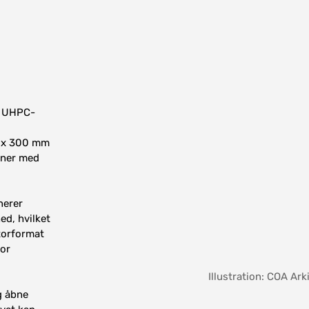
et UHPC-
0 x 300 mm
aner med
nerer
d, hvilket
storformat
for
Illustration: COA Ark
g åbne