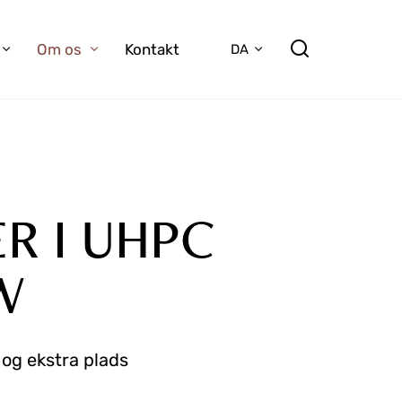
Om os
Kontakt
DA
R I UHPC
W
 og ekstra plads