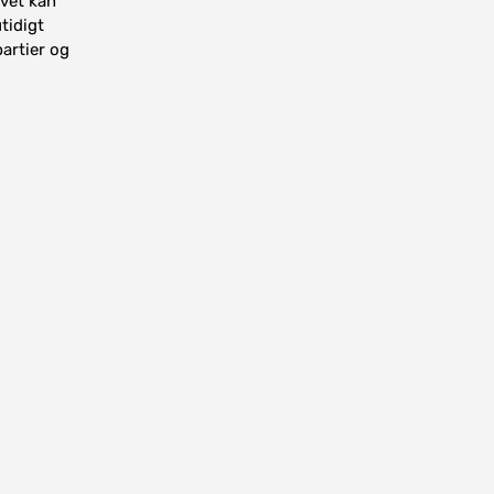
ivet kan
tidigt
artier og