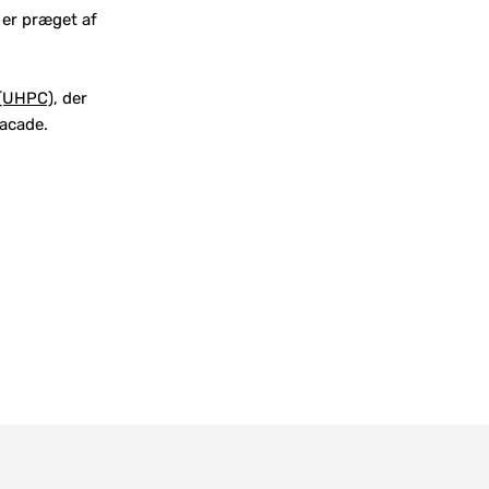
r er præget af
n (UHPC)
, der
acade.