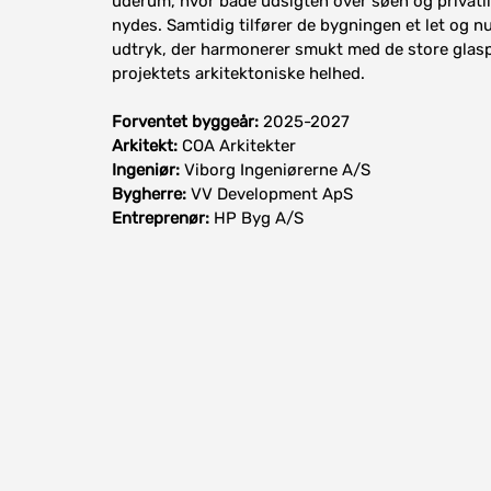
uderum, hvor både udsigten over søen og privatl
nydes. Samtidig tilfører de bygningen et let og nu
udtryk, der harmonerer smukt med de store glasp
projektets arkitektoniske helhed.
Forventet byggeår:
2025-2027
Arkitekt:
COA Arkitekter
Ingeniør:
Viborg Ingeniørerne A/S
Bygherre:
VV Development ApS
Entreprenør:
HP Byg A/S