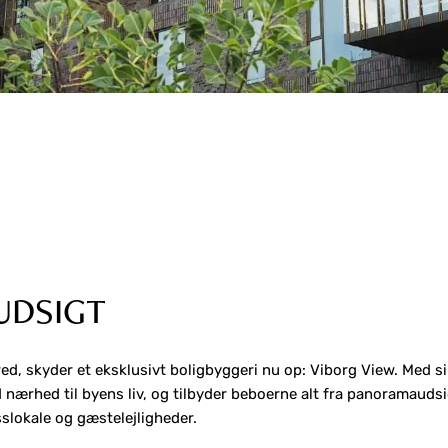
UDSIGT
red, skyder et eksklusivt boligbyggeri nu op: Viborg View. Med s
 nærhed til byens liv, og tilbyder beboerne alt fra panoramaudsi
esslokale og gæstelejligheder.