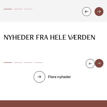
16. april 2026
NYHEDER FRA HELE VÆRDEN
Hi-Con leverer brystningsaltaner til
Riisingsparken
Flere nyheder