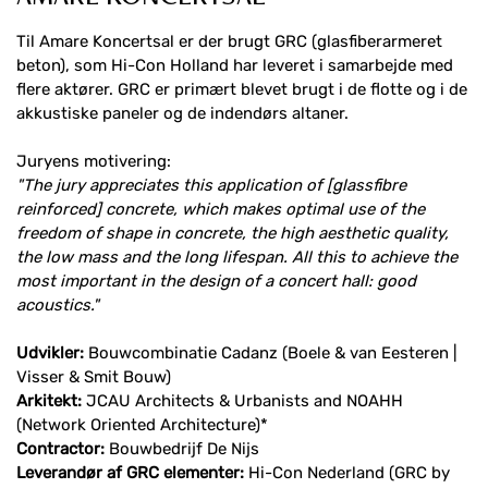
Til Amare Koncertsal er der brugt GRC (glasfiberarmeret
beton), som Hi-Con Holland har leveret i samarbejde med
flere aktører. GRC er primært blevet brugt i de flotte og i de
akkustiske paneler og de indendørs altaner.
Juryens motivering:
"The jury appreciates this application of [glassfibre
reinforced] concrete, which makes optimal use of the
freedom of shape in concrete, the high aesthetic quality,
the low mass and the long lifespan. All this to achieve the
most important in the design of a concert hall: good
acoustics."
Udvikler:
Bouwcombinatie Cadanz (Boele & van Eesteren |
Visser & Smit Bouw)
Arkitekt:
JCAU Architects & Urbanists and NOAHH
(Network Oriented Architecture)*
Contractor:
Bouwbedrijf De Nijs
Leverandør af GRC elementer:
Hi-Con Nederland (GRC by