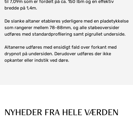
til 7,09m som er fordelt på ca. 150 lbm og en effektiv
bredde på 1,4m.
De slanke altaner etableres yderligere med en pladetykkelse
som rangerer mellem 78-88mm, og alle støbeoversider
udføres med standardprofilering samt pigrullet underside.
Altanerne udføres med ensidigt fald over forkant med
drypnot på undersiden. Derudover udføres der ikke
opkanter eller indstik ved døre.
16. april 2026
NYHEDER FRA HELE VÆRDEN
Hi-Con leverer brystningsaltaner til
Riisingsparken