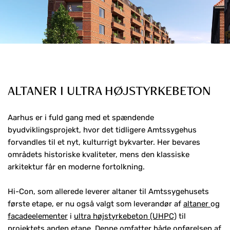
ALTANER I ULTRA HØJSTYRKEBETON
Aarhus er i fuld gang med et spændende
byudviklingsprojekt, hvor det tidligere Amtssygehus
forvandles til et nyt, kulturrigt bykvarter. Her bevares
områdets historiske kvaliteter, mens den klassiske
arkitektur får en moderne fortolkning.
Hi-Con, som allerede leverer altaner til Amtssygehusets
første etape, er nu også valgt som leverandør af
altaner
og
facadeelementer
i
ultra højstyrkebeton (UHPC)
til
projektets anden etape. Denne omfatter både opførelsen af