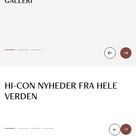
GALLERI
HI-CON NYHEDER FRA HELE
16. april 2026
VERDEN
Hi-Con leverer brystningsaltaner til
Riisingsparken