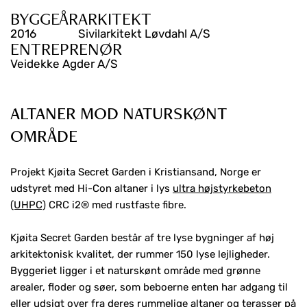
BYGGEÅR
ARKITEKT
2016
Sivilarkitekt Løvdahl A/S
ENTREPRENØR
Veidekke Agder A/S
ALTANER MOD NATURSKØNT
OMRÅDE
Projekt Kjøita Secret Garden i Kristiansand, Norge er
udstyret med Hi-Con altaner i lys
ultra højstyrkebeton
(UHPC)
CRC i2® med rustfaste fibre.
Kjøita Secret Garden består af tre lyse bygninger af høj
arkitektonisk kvalitet, der rummer 150 lyse lejligheder.
Byggeriet ligger i et naturskønt område med grønne
arealer, floder og søer, som beboerne enten har adgang til
eller udsigt over fra deres rummelige altaner og terasser på