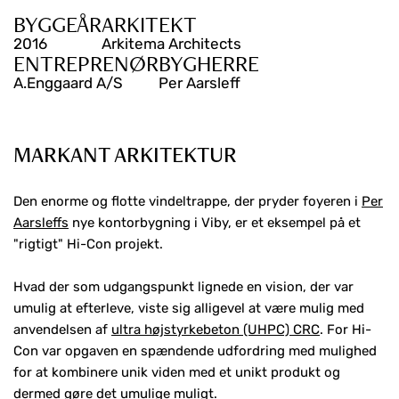
BYGGEÅR
ARKITEKT
2016
Arkitema Architects
ENTREPRENØR
BYGHERRE
A.Enggaard A/S
Per Aarsleff
MARKANT ARKITEKTUR
Den enorme og flotte vindeltrappe, der pryder foyeren i
Per
Aarsleffs
nye kontorbygning i Viby, er et eksempel på et
"rigtigt" Hi-Con projekt.
Hvad der som udgangspunkt lignede en vision, der var
umulig at efterleve, viste sig alligevel at være mulig med
anvendelsen af
ultra højstyrkebeton (UHPC) CRC
. For Hi-
Con var opgaven en spændende udfordring med mulighed
for at kombinere unik viden med et unikt produkt og
dermed gøre det umulige muligt.