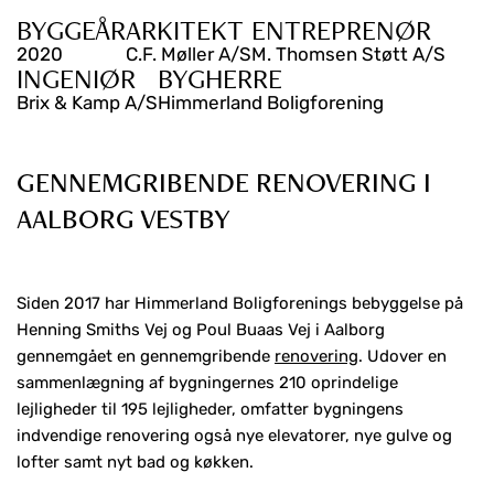
BYGGEÅR
ARKITEKT
ENTREPRENØR
2020
C.F. Møller A/S
M. Thomsen Støtt A/S
INGENIØR
BYGHERRE
Brix & Kamp A/S
Himmerland Boligforening
GENNEMGRIBENDE RENOVERING I
AALBORG VESTBY
Siden 2017 har Himmerland Boligforenings bebyggelse på
Henning Smiths Vej og Poul Buaas Vej i Aalborg
gennemgået en gennemgribende
renovering
. Udover en
sammenlægning af bygningernes 210 oprindelige
lejligheder til 195 lejligheder, omfatter bygningens
indvendige renovering også nye elevatorer, nye gulve og
lofter samt nyt bad og køkken.