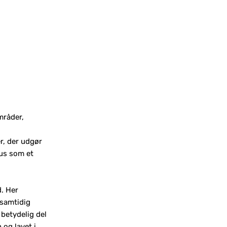
mråder,
r, der udgør
tus som et
d. Her
 samtidig
 betydelig del
 og lavet i