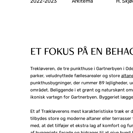
2022-2023
Arkitema
H. Skj
ET FOKUS PÅ EN BEHA
Trekløveren, de tre punkthuse i Gartnerbyen i Oden
parker, veludnyttede fællesarealer og store
altan
punkthusbygninger, der rummer 89 lejligheder, u
området. Beliggende i et grønt og naturskønt om
ikonisk vartegn for Gartnerbyen. Byggeriet læg
Et af Trækløverens mest karakteristiske træk er d
tilbydes store og moderne altaner eller terrasser 
med, at det tilføjer et ekstra lag af komfort og f
af byggeriets facade og bidrager til at give hvert