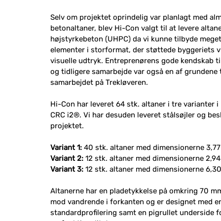
Selv om projektet oprindelig var planlagt med al
betonaltaner, blev Hi-Con valgt til at levere altane
højstyrkebeton (UHPC) da vi kunne tilbyde meget
elementer i storformat, der støttede byggeriets v
visuelle udtryk. Entreprenørens gode kendskab ti
og tidligere samarbejde var også en af grundene t
samarbejdet på Trekløveren.
Hi-Con har leveret 64 stk. altaner i tre varianter
CRC i2®. Vi har desuden leveret stålsøjler og besl
projektet.
Variant 1:
40 stk. altaner med dimensionerne 3,77
Variant 2:
12 stk. altaner med dimensionerne 2,94
Variant 3:
12 stk. altaner med dimensionerne 6,30
Altanerne har en pladetykkelse på omkring 70 m
mod vandrende i forkanten og er designet med e
standardprofilering samt en pigrullet underside f