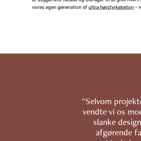
vores egen generation af
ultra højstyrkebeton
- n
"Selvom projekte
vendte vi os mod
slanke design
afgørende fa