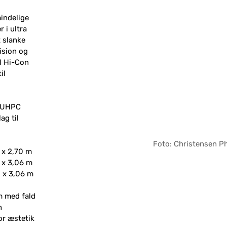
mindelige
r i ultra
 slanke
ision og
l Hi-Con
il
 i UHPC
ag til
Foto: Christensen P
 x 2,70 m
 x 3,06 m
 x 3,06 m
m med fald
n
or æstetik