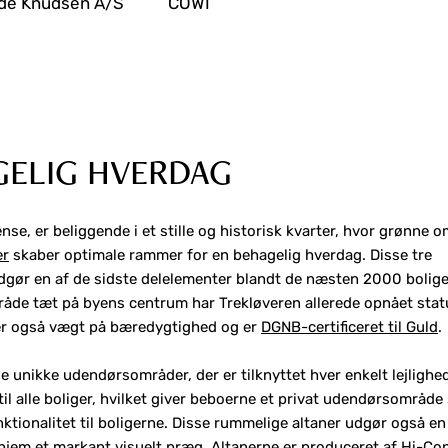
øde Knudsen A/S
COWI
GELIG HVERDAG
se, er beliggende i et stille og historisk kvarter, hvor grønne o
er
skaber optimale rammer for en behagelig hverdag. Disse tre
dgør en af de sidste delelementer blandt de næsten 2000 bolige
råde tæt på byens centrum har Trekløveren allerede opnået sta
ger også vægt på bæredygtighed og er
DGNB-certificeret til Guld
.
e unikke udendørsområder, der er tilknyttet hver enkelt lejlighe
til alle boliger, hvilket giver beboerne et privat udendørsområde
unktionalitet til boligerne. Disse rummelige altaner udgør også en
 hjem et markant visuelt præg. Altanerne er produceret af Hi-Con